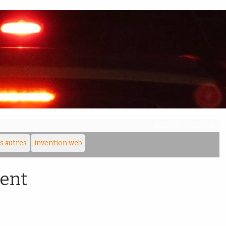
accueil
-
à propos
es autres
invention web
vent