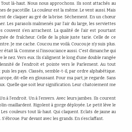
nt. Tout là-haut. Nous nous approchons. Ils sont attachés au
s de pacotille. La couleur est la même. Le vent aussi. Mais
ntent de claquer au gré de la brise. Sèchement. En un chœur
r. Les parasols malmenés par l’air du large, les serviettes
es couvent s’en arrachent. La qualité de l’air est pourtant
née de fraîcheur. Celle de la pluie juste tarie. Celle de ce
ntre. Je me cache. Coucou me voilà. Coucou je n’y suis plus.
 était là. Comme si l’insouciance aussi. C’est dimanche qui
 le nez. Vers eux. Ils s’alignent le long d’une double rangée
olennité de l’endroit et pointe vers le Parlement. Au tout
t puis les pays. Classés, semble-t-il, par ordre alphabétique.
’Europe, dit-elle en gloussant. Pour ma part, je regarde. Sans
aux. Quelle que soit leur signification. Leur chatoiement me
Un à l’endroit. Un à l’envers. Avec leurs jambes. Ils courent
lin-maillardent. Rigolent à gorge déployée. Le petit lève le
 Les couleurs tout là-haut. Qui claquent. Eclats de jaune au
se. S’ébroue. Par devant avec les grands. En s’esclaffant.