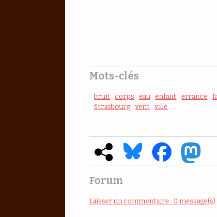
Mots-clés
bruit
corps
eau
enfant
errance
f
Strasbourg
vent
ville
Forum
Laisser un commentaire : 0 message(s)