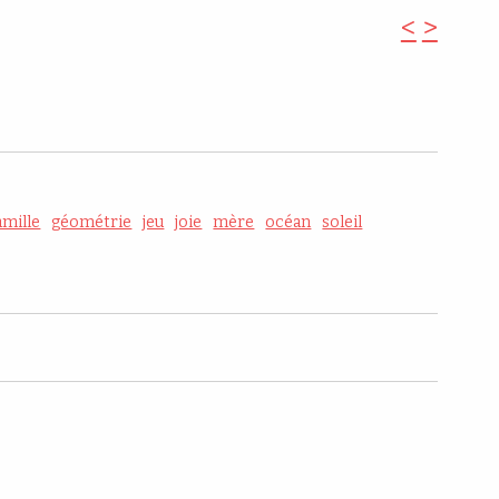
<
>
amille
géométrie
jeu
joie
mère
océan
soleil