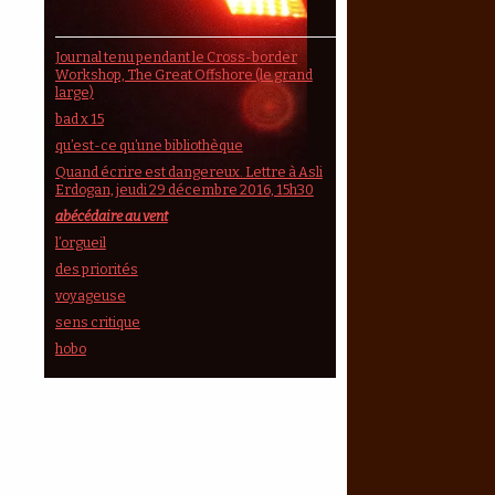
Journal tenu pendant le Cross-border
Workshop, The Great Offshore (le grand
large)
bad x 15
qu’est-ce qu’une bibliothèque
Quand écrire est dangereux. Lettre à Asli
Erdogan, jeudi 29 décembre 2016, 15h30
abécédaire au vent
l’orgueil
des priorités
voyageuse
sens critique
hobo