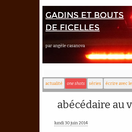
Gadins et bouts
de ficelles
par angèle casanova
actualité
one shots
séries
écrire avec l
abécédaire au 
lundi 30 juin 2014