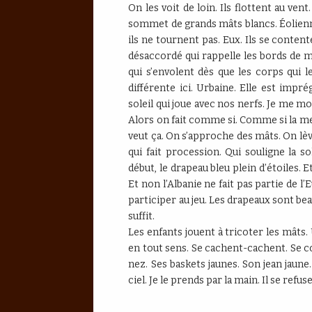
On les voit de loin. Ils flottent au ve
sommet de grands mâts blancs. Éolienne
ils ne tournent pas. Eux. Ils se conte
désaccordé qui rappelle les bords de me
qui s’envolent dès que les corps qui l
différente ici. Urbaine. Elle est imprég
soleil qui joue avec nos nerfs. Je me mo
Alors on fait comme si. Comme si la mer
veut ça. On s’approche des mâts. On lève
qui fait procession. Qui souligne la s
début, le drapeau bleu plein d’étoiles. E
Et non l’Albanie ne fait pas partie de l
participer au jeu. Les drapeaux sont be
suffit.
Les enfants jouent à tricoter les mâts. 
en tout sens. Se cachent-cachent. Se co
nez. Ses baskets jaunes. Son jean jaune.
ciel. Je le prends par la main. Il se refu