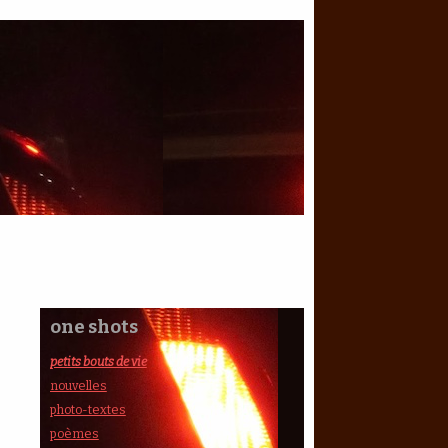
one shots
petits bouts de vie
nouvelles
photo-textes
poèmes