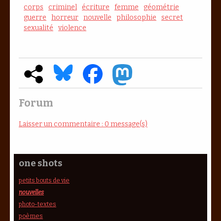
corps
criminel
écriture
femme
géométrie
guerre
horreur
nouvelle
philosophie
secret
sexualité
violence
Forum
Laisser un commentaire : 0 message(s)
one shots
petits bouts de vie
nouvelles
photo-textes
poèmes