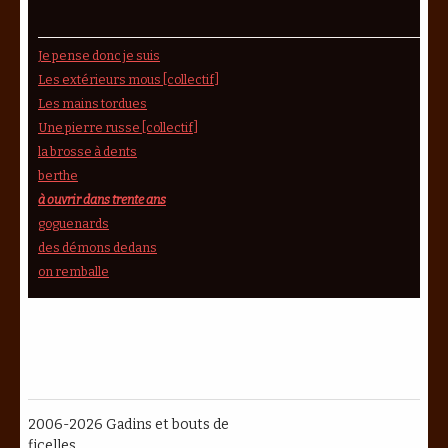
Je pense donc je suis
Les extérieurs mous [collectif]
Les mains tordues
Une pierre russe [collectif]
la brosse à dents
berthe
à ouvrir dans trente ans
goguenards
des démons dedans
on remballe
2006-2026 Gadins et bouts de
ficelles