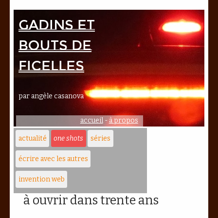
Gadins et
bouts de
ficelles
par angèle casanova
accueil
-
à propos
actualité
one shots
séries
écrire avec les autres
invention web
à ouvrir dans trente ans