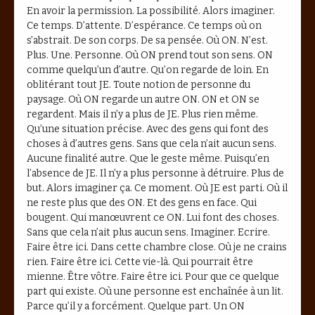
En avoir la permission. La possibilité. Alors imaginer.
Ce temps. D’attente. D’espérance. Ce temps où on
s’abstrait. De son corps. De sa pensée. Où ON. N’est.
Plus. Une. Personne. Où ON prend tout son sens. ON
comme quelqu’un d’autre. Qu’on regarde de loin. En
oblitérant tout JE. Toute notion de personne du
paysage. Où ON regarde un autre ON. ON et ON se
regardent. Mais il n’y a plus de JE. Plus rien même.
Qu’une situation précise. Avec des gens qui font des
choses à d’autres gens. Sans que cela n’ait aucun sens.
Aucune finalité autre. Que le geste même. Puisqu’en
l’absence de JE. Il n’y a plus personne à détruire. Plus de
but. Alors imaginer ça. Ce moment. Où JE est parti. Où il
ne reste plus que des ON. Et des gens en face. Qui
bougent. Qui manœuvrent ce ON. Lui font des choses.
Sans que cela n’ait plus aucun sens. Imaginer. Ecrire.
Faire être ici. Dans cette chambre close. Où je ne crains
rien. Faire être ici. Cette vie-là. Qui pourrait être
mienne. Être vôtre. Faire être ici. Pour que ce quelque
part qui existe. Où une personne est enchaînée à un lit.
Parce qu’il y a forcément. Quelque part. Un ON