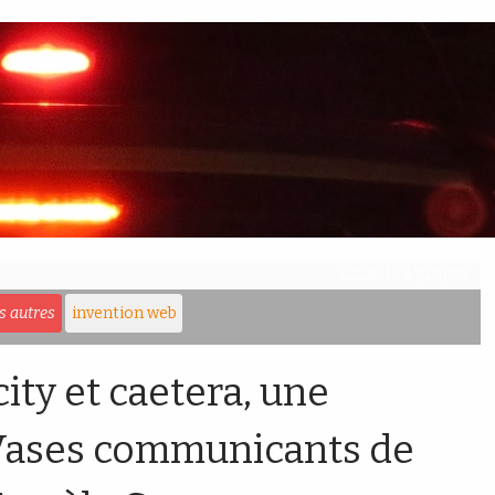
accueil
-
à propos
es autres
invention web
ty et caetera, une
Vases communicants de