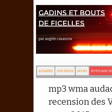
Gadins et bouts
de ficelles
par angèle casanova
actualité
one shots
séries
écrire avec l
mp3 wma audaci
recension des 