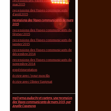
recension des Vases communicants de
mai 2015
recensions des Vases communicants
d’avril 2015
recensions des Vases communicants de mars
2015
recensions des Vases communicants de
février 2015
recensions des Vases communicants de
janvier 2015
recensions des Vases communicants de
décembre 2014
recensions des Vases communicants de
novembre 2014
expérimentation
écrire avec / pour mon fils
écrire avec Olivier Savignat
mp3 wma audacity et caetera, une recension
des Vases communicants de mars 2015, par
Angèle Casanova