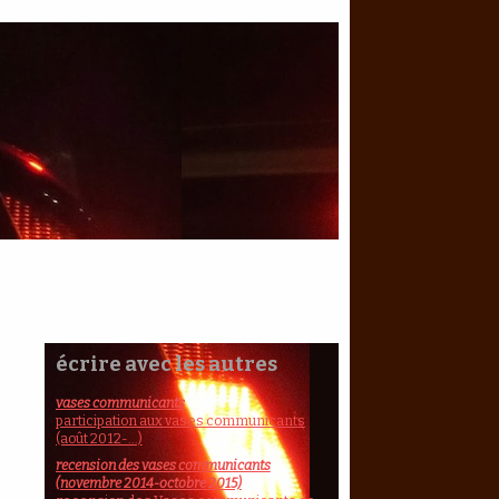
écrire avec les autres
vases communicants
participation aux vases communicants
(août 2012-...)
recension des vases communicants
(novembre 2014-octobre 2015)