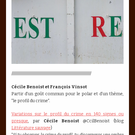
////////////////////////////////////////////////////////////////////////////////////////
Cécile Benoist et François Vinsot
Partir d’un goût commun pour le polar et d’un thème,
"le profil du crime".
Variations sur le profil du crime en 140 signes ou
presque
, par
Cécile Benoist
@CcilBenoist (blog
Littérature sauvage
)
"
Si tu observes le crime de profil, tu discerneras une ombre