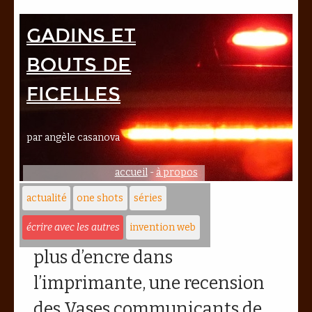
Gadins et
bouts de
ficelles
par angèle casanova
accueil
-
à propos
actualité
one shots
séries
écrire avec les autres
invention web
plus d’encre dans
l’imprimante, une recension
des Vases communicants de