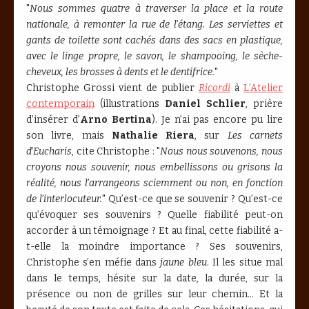
"
Nous sommes quatre à traverser la place et la route
nationale, à remonter la rue de l’étang. Les serviettes et
gants de toilette sont cachés dans des sacs en plastique,
avec le linge propre, le savon, le shampooing, le sèche-
cheveux, les brosses à dents et le dentifrice.
"
Christophe Grossi vient de publier
Ricordi
à
L’Atelier
contemporain
(illustrations
Daniel Schlier
, prière
d’insérer d’
Arno Bertina
). Je n’ai pas encore pu lire
son livre, mais
Nathalie Riera
, sur
Les carnets
d’Eucharis
, cite Christophe : "
Nous nous souvenons, nous
croyons nous souvenir, nous embellissons ou grisons la
réalité, nous l’arrangeons sciemment ou non, en fonction
de l’interlocuteur.
" Qu’est-ce que se souvenir ? Qu’est-ce
qu’évoquer ses souvenirs ? Quelle fiabilité peut-on
accorder à un témoignage ? Et au final, cette fiabilité a-
t-elle la moindre importance ? Ses souvenirs,
Christophe s’en méfie dans
jaune bleu
. Il les situe mal
dans le temps, hésite sur la date, la durée, sur la
présence ou non de grilles sur leur chemin... Et la