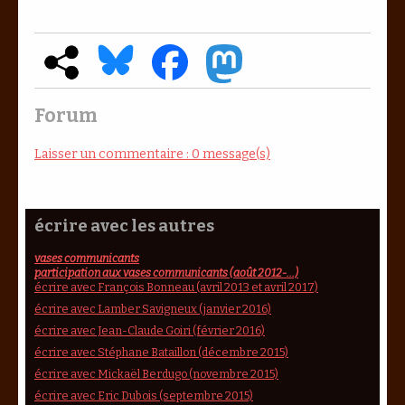
Forum
Laisser un commentaire : 0 message(s)
écrire avec les autres
vases communicants
participation aux vases communicants (août 2012-...)
écrire avec François Bonneau (avril 2013 et avril 2017)
écrire avec Lamber Savigneux (janvier 2016)
écrire avec Jean-Claude Goiri (février 2016)
écrire avec Stéphane Bataillon (décembre 2015)
écrire avec Mickaël Berdugo (novembre 2015)
écrire avec Eric Dubois (septembre 2015)