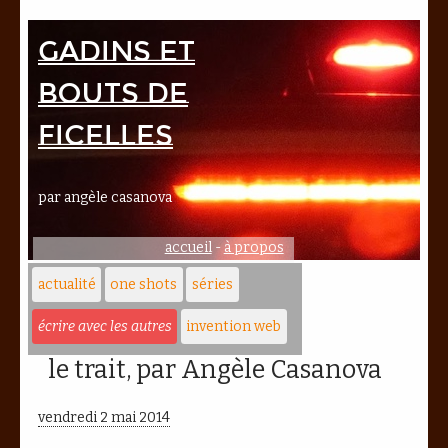
Gadins et
bouts de
ficelles
par angèle casanova
accueil
-
à propos
actualité
one shots
séries
écrire avec les autres
invention web
le trait, par Angèle Casanova
vendredi 2 mai 2014