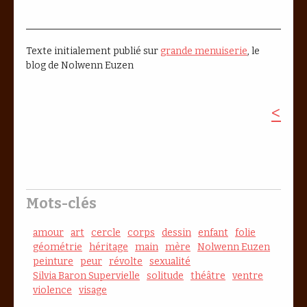
Texte initialement publié sur
grande menuiserie
, le
blog de Nolwenn Euzen
<
Mots-clés
amour
art
cercle
corps
dessin
enfant
folie
géométrie
héritage
main
mère
Nolwenn Euzen
peinture
peur
révolte
sexualité
Silvia Baron Supervielle
solitude
théâtre
ventre
violence
visage