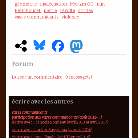
géométrie
inadéquation
Myriam OH
nuit
Petit Poucet
pierre
révolte
strates
vases communicants
violence
Forum
Laisser un commentaire : 0 message(s)
écrire avec les autres
vases communicants
participation aux vases communicants (août 2012-...)
écrire avec François Bonneau (avril 2013 et avril 2017)
écrire avec Lamber Savigneux (janvier 2016)
écrire avec Jean-Claude Goiri (février 2016)