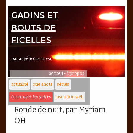
Gadins et
bouts de
ficelles
par angèle casanova
accueil
-
à propos
actualité
one shots
séries
écrire avec les autres
invention web
Ronde de nuit, par Myriam
OH