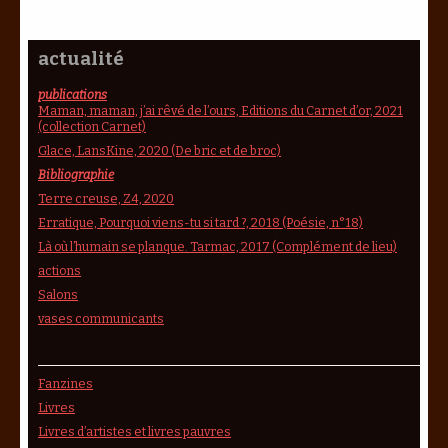
actualité
publications
Maman, maman, j’ai rêvé de l’ours, Editions du Carnet d’or, 2021
(collection Carnet)
Glace, LansKine, 2020 (De bric et de broc)
Bibliographie
Terre creuse, Z4, 2020
Erratique, Pourquoi viens-tu si tard ?, 2018 (Poésie, n°18)
Là où l’humain se planque. Tarmac, 2017 (Complément de lieu)
actions
Salons
vases communicants
Fanzines
Livres
Livres d’artistes et livres pauvres