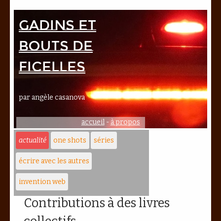
Gadins et
bouts de
ficelles
par angèle casanova
accueil
-
à propos
actualité
one shots
séries
écrire avec les autres
invention web
Contributions à des livres