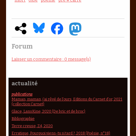
mort
oloé
poème
pré # carré
Forum
Laisser un commentaire : 0 message(s)
actualité
publications
Maman, maman, j’ai rêvé de l’ours, Editions du Carnet d’or, 2021
(collection Carnet)
Glace, LansKine, 2020 (De bric et de broc)
Bibliographie
Terre creuse, Z4, 2020
Erratique, Pourquoi viens-tu si tard ?, 2018 (Poésie, n°18)