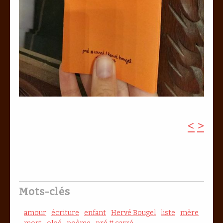
<
>
Mots-clés
amour
écriture
enfant
Hervé Bougel
liste
mère