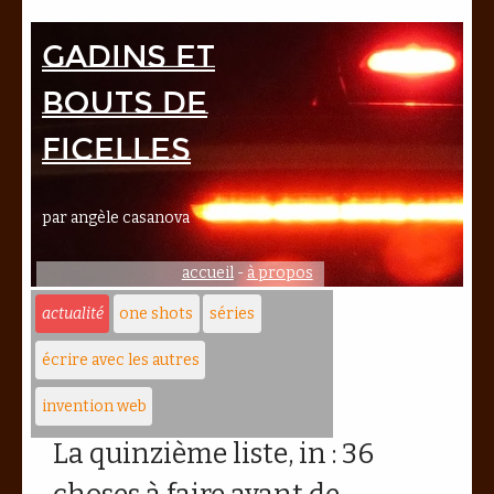
Gadins et
bouts de
ficelles
par angèle casanova
accueil
-
à propos
actualité
one shots
séries
écrire avec les autres
invention web
La quinzième liste, in : 36