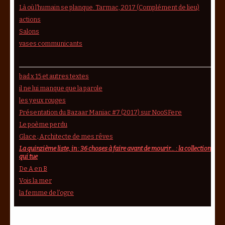
Là où l’humain se planque. Tarmac, 2017 (Complément de lieu)
actions
Salons
vases communicants
bad x 15 et autres textes
il ne lui manque que la parole
les yeux rouges
Présentation du Bazaar Maniac #7 (2017) sur NooSFere
Le poème perdu
Glace ; Architecte de mes rêves
La quinzième liste, in : 36 choses à faire avant de mourir... : la collection
qui tue
De A en B
Vois la mer
la femme de l’ogre