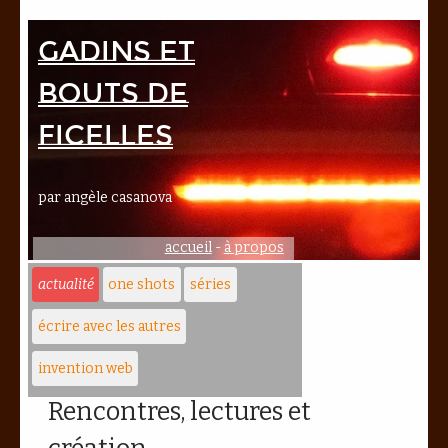
Gadins et
bouts de
ficelles
par angèle casanova
accueil
-
à propos
actualité
one shots
séries
écrire avec les autres
invention web
Rencontres, lectures et