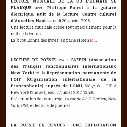
LECTURE MUSICALE DE LÀ OÙ L’HUMAIN SE
PLANQUE
avec
Philippe Poirot à la guitare
électrique
,
Nuit de la lecture
,
Centre culturel
d’Auxelles-Haut
, samedi 20 janvier 2018.
Une lecture musicale créée tout spécialement pour la
nuit de la lecture.
La "brouillonne des livres" en parle si bien
ici
...
LECTURE DE POÉSIE
, Avec
l’AFFIN (Association
des Français fonctionnaires internationaux
New York)
et la
Représentation permanente de
l’OIF (Organisation internationale de la
Francophonie) auprès de l’ONU
, Siège de l’OIF à
New York (2nd av.), jeudi 27 juillet 2017, 13h30.
Présentation de mon projet
La rue de A à Z, Harlem, New
York, USA
, et lecture de poèmes.
LA POÉSIE EN REVUES : UNE EXPLORATION