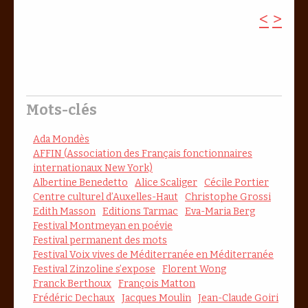
<
>
Mots-clés
Ada Mondès
AFFIN (Association des Français fonctionnaires
internationaux New York)
Albertine Benedetto
Alice Scaliger
Cécile Portier
Centre culturel d’Auxelles-Haut
Christophe Grossi
Edith Masson
Editions Tarmac
Eva-Maria Berg
Festival Montmeyan en poévie
Festival permanent des mots
Festival Voix vives de Méditerranée en Méditerranée
Festival Zinzoline s’expose
Florent Wong
Franck Berthoux
François Matton
Frédéric Dechaux
Jacques Moulin
Jean-Claude Goiri