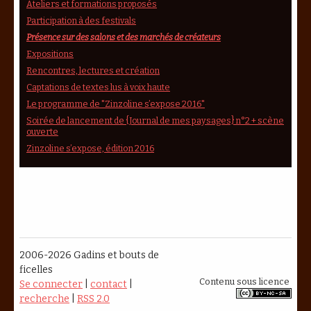
Ateliers et formations proposés
Participation à des festivals
Présence sur des salons et des marchés de créateurs
Expositions
Rencontres, lectures et création
Captations de textes lus à voix haute
Le programme de "Zinzoline s’expose 2016"
Soirée de lancement de {Journal de mes paysages} n°2 + scène
ouverte
Zinzoline s’expose, édition 2016
2006-2026 Gadins et bouts de
ficelles
Contenu sous licence
Se connecter
|
contact
|
recherche
|
RSS 2.0