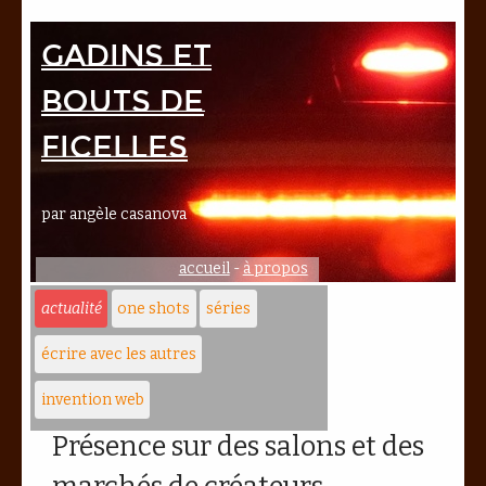
Gadins et
bouts de
ficelles
par angèle casanova
accueil
-
à propos
actualité
one shots
séries
écrire avec les autres
invention web
Présence sur des salons et des