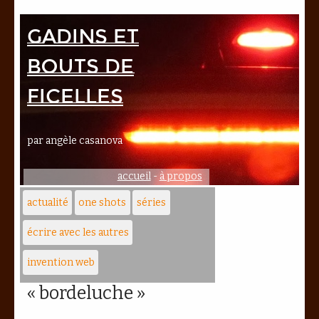
Gadins et
bouts de
ficelles
par angèle casanova
accueil
-
à propos
actualité
one shots
séries
écrire avec les autres
invention web
« bordeluche »