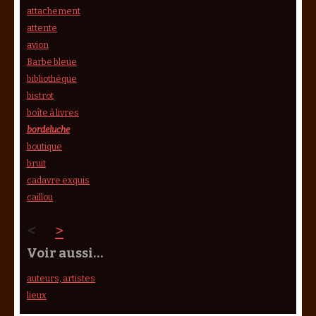
attachement
attente
avion
Barbe bleue
bibliothèque
bistrot
boîte à livres
bordeluche
boutique
bruit
cadavre exquis
caillou
<
>
Voir aussi…
auteurs, artistes
lieux