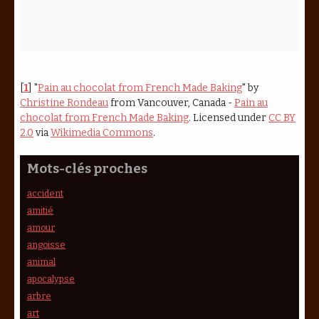
[
1
]
"
Pain au chocolat from French Made Baking
" by
Christine Rondeau
from Vancouver, Canada -
Pain au
chocolat from French Made Baking
. Licensed under
CC BY
2.0
via
Wikimedia Commons
.
Mots-clés proches
accident
amitié
amour
angoisse
animal
apocalypse
arbre
art