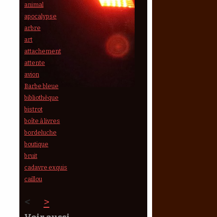
animal
apocalypse
arbre
art
attachement
attente
avion
Barbe bleue
bibliothèque
bistrot
boîte à livres
bordeluche
boutique
bruit
cadavre exquis
caillou
<
>