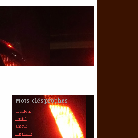
Mots-clés proches
accident
amitié
amour
angoisse