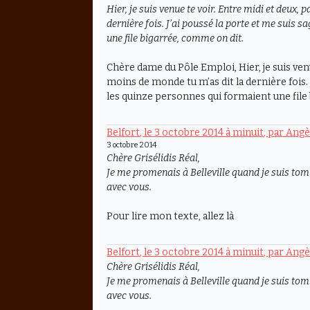
Hier, je suis venue te voir. Entre midi et deux, 
dernière fois. J’ai poussé la porte et me suis 
une file bigarrée, comme on dit.
Chère dame du Pôle Emploi, Hier, je suis venue
moins de monde tu m’as dit la dernière fois.
les quinze personnes qui formaient une file
Belfort, le 3 octobre 2014 à minuit, par Ang
3 octobre 2014
Chère Grisélidis Réal,
Je me promenais à Belleville quand je suis tomb
avec vous.
Pour lire mon texte, allez là
Belfort, le 3 octobre 2014 à minuit, par Ang
Chère Grisélidis Réal,
Je me promenais à Belleville quand je suis tomb
avec vous.