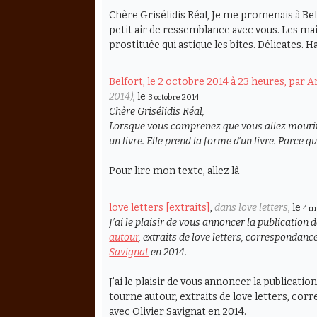
Chère Grisélidis Réal, Je me promenais à Bell
petit air de ressemblance avec vous. Les main
prostituée qui astique les bites. Délicates. Ha
Belfort, le 2 octobre 2014 à 23 heures, par 
2014)
, le
3 octobre 2014
Chère Grisélidis Réal,
Lorsque vous comprenez que vous allez mourir,
un livre. Elle prend la forme d’un livre. Parce 
Pour lire mon texte, allez là
love letters [extraits]
,
dans love letters
, le
4 m
J’ai le plaisir de vous annoncer la publication 
autour
, extraits de
love letters
, correspondance
Savignat
en 2014.
J’ai le plaisir de vous annoncer la publicati
tourne autour, extraits de love letters, co
avec Olivier Savignat en 2014.