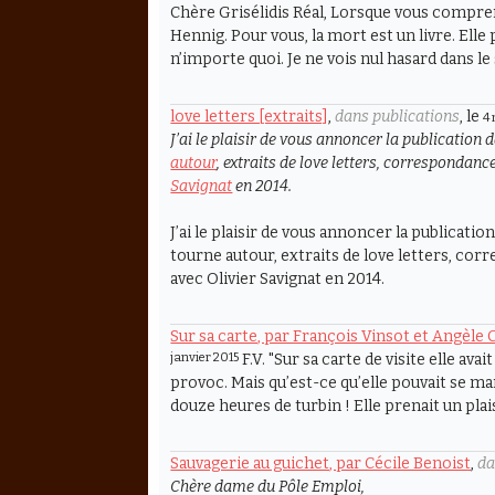
Chère Grisélidis Réal, Lorsque vous compre
Hennig. Pour vous, la mort est un livre. Ell
n’importe quoi. Je ne vois nul hasard dans le
love letters [extraits]
,
dans publications
, le
4
J’ai le plaisir de vous annoncer la publication 
autour
, extraits de
love letters
, correspondance
Savignat
en 2014.
J’ai le plaisir de vous annoncer la publicati
tourne autour, extraits de love letters, co
avec Olivier Savignat en 2014.
Sur sa carte, par François Vinsot et Angèle
janvier 2015
F.V. "Sur sa carte de visite elle avai
provoc. Mais qu’est-ce qu’elle pouvait se mar
douze heures de turbin ! Elle prenait un plais
Sauvagerie au guichet, par Cécile Benoist
,
da
Chère dame du Pôle Emploi,