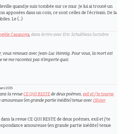
eville quand je suis tombée sur ce mur. Je lui ai trouvé un
s apposées dans un coin, ce sont celles de l’écrivain. De la
biles. Le (…)
Angèle Casanova
,
dans écrire avec Eric Schulthess (octobre
 vous renouez avec Jean-Luc Hennig. Pour vous, la mort est
que ne me racontez pas n’importe quoi.
ars 2015
dans la revue
CE QUI RESTE
de deux poèmes,
exil
et
j’te tourne
 amoureuse (en grande partie inédite) tenue avec
Olivier
on dans la revue CE QUI RESTE de deux poèmes, exil et j'te
rrespondance amoureuse (en grande partie inédite) tenue