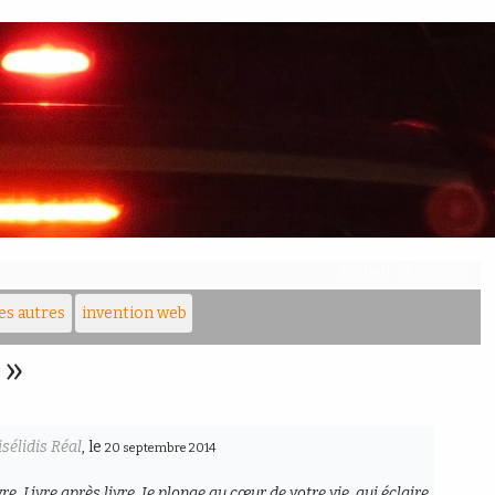
accueil
-
à propos
les autres
invention web
 »
sélidis Réal
, le
20 septembre 2014
e. Livre après livre. Je plonge au cœur de votre vie, qui éclaire