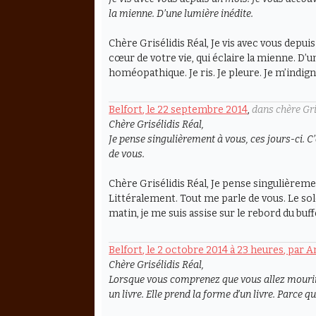
la mienne. D’une lumière inédite.
Chère Grisélidis Réal, Je vis avec vous depuis
cœur de votre vie, qui éclaire la mienne. D’u
homéopathique. Je ris. Je pleure. Je m’indign
Belfort, le 22 septembre 2014
,
dans chère Gri
Chère Grisélidis Réal,
Je pense singulièrement à vous, ces jours-ci. C
de vous.
Chère Grisélidis Réal, Je pense singulièremen
Littéralement. Tout me parle de vous. Le sole
matin, je me suis assise sur le rebord du buffe
Belfort, le 2 octobre 2014 à 23 heures, par 
Chère Grisélidis Réal,
Lorsque vous comprenez que vous allez mourir,
un livre. Elle prend la forme d’un livre. Parce 