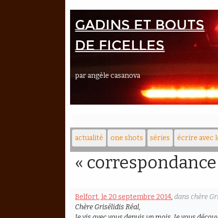
Gadins et bouts
de ficelles
par angèle casanova
actualité
one shots
séries
écrire avec 
« correspondance
Belfort, le 20 septembre 2014
,
dans chère Gri
Chère Grisélidis Réal,
Je vis avec vous depuis un mois. Je vous découvr