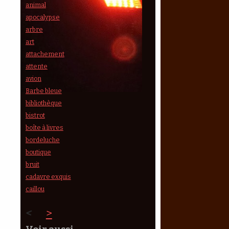
animal
apocalypse
arbre
art
attachement
attente
avion
Barbe bleue
bibliothèque
bistrot
boîte à livres
bordeluche
boutique
bruit
cadavre exquis
caillou
<
>