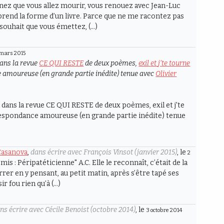
nez que vous allez mourir, vous renouez avec Jean-Luc
e prend la forme d’un livre. Parce que ne me racontez pas
 souhait que vous émettez, (…)
 mars 2015
dans la revue
CE QUI RESTE
de deux poèmes,
exil
et
j’te tourne
 amoureuse (en grande partie inédite) tenue avec
Olivier
on dans la revue CE QUI RESTE de deux poèmes, exil et j'te
rrespondance amoureuse (en grande partie inédite) tenue
 Casanova
,
dans écrire avec François Vinsot (janvier 2015)
, le
2
t mis : Péripatéticienne" A.C. Elle le reconnaît, c’était de la
rer en y pensant, au petit matin, après s’être tapé ses
ir fou rien qu’à (…)
ns écrire avec Cécile Benoist (octobre 2014)
, le
3 octobre 2014