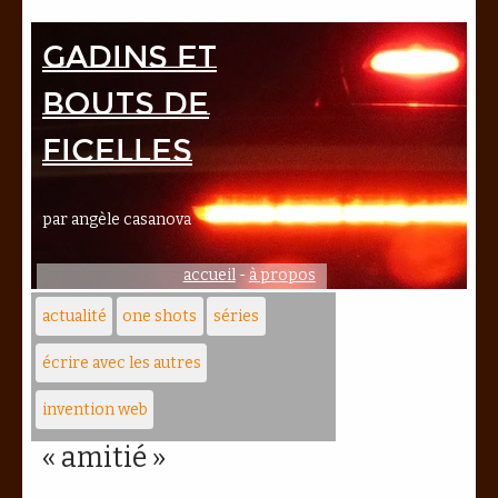
Gadins et
bouts de
ficelles
par angèle casanova
accueil
-
à propos
actualité
one shots
séries
écrire avec les autres
invention web
« amitié »