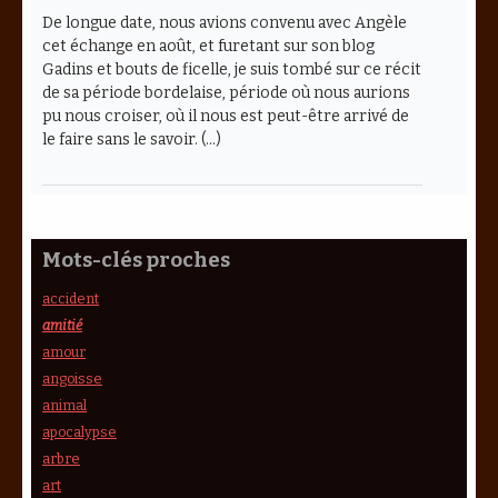
De longue date, nous avions convenu avec Angèle
cet échange en août, et furetant sur son blog
Gadins et bouts de ficelle, je suis tombé sur ce récit
de sa période bordelaise, période où nous aurions
pu nous croiser, où il nous est peut-être arrivé de
le faire sans le savoir. (…)
Mots-clés proches
accident
amitié
amour
angoisse
animal
apocalypse
arbre
art