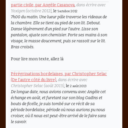
partie civile, par Angèle Casanova
,
dans écrire avec
Yoxigen (octobre 2012)
, le
5 octobre 2012
7h00 du matin. Une lueur pâle traverse les rideaux de
la chambre. Elle se tient au pied de son lit. Debout.
Danse légèrement d’un pied sur l’autre. Lisse son
pantalon, ajuste son chemisier. Porte ses mains à son
visage, le masse doucement, puis se rassoit sur le lit.
Bras croisés.
Pour lire mon texte, allez là
Pérégrinations bordelaises, par Christopher Selac
(De l’autre côté du livre)
,
dans écrire avec
Christopher Selac (août 2013)
, le
2 août 2013
De longue date, nous avions convenu avec Angèle cet
échange en août, et furetant sur son blog Gadins et
bouts de ficelle, je suis tombé sur ce récit de sa
période bordelaise, période où nous aurions pu nous
croiser, où il nous est peut-être arrivé de le faire sans
le savoir.