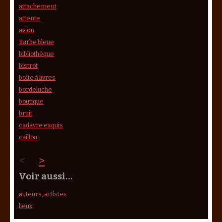
attachement
attente
avion
Barbe bleue
bibliothèque
bistrot
boîte à livres
bordeluche
boutique
bruit
cadavre exquis
caillou
<
>
Voir aussi…
auteurs, artistes
lieux