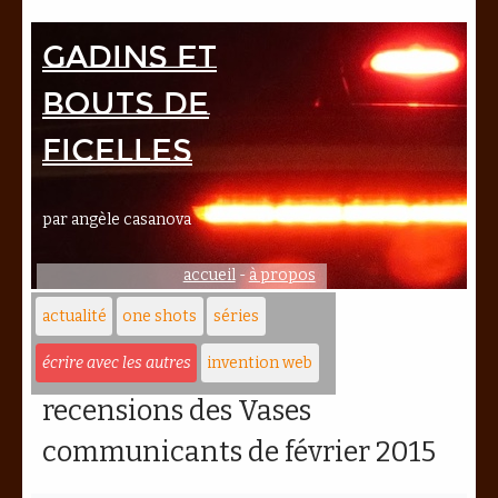
Gadins et
bouts de
ficelles
par angèle casanova
accueil
-
à propos
actualité
one shots
séries
écrire avec les autres
invention web
recensions des Vases
communicants de février 2015