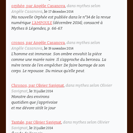
orphée, par Angèle Casanova
,
dans mythes selon
Angèle Casanova
, le
17 décembre 2014
Ma nouvelle
Orphée
est publiée dans le n°14 de la revue
numérique
L’AMPOULE
(décembre 2014), consacré à
Mythes & Légendes
, p. 66-67.
cronos, par Angèle Casanova
,
dans mythes selon
Angèle Casanova
, le
19 novembre 2014
L’homme est immense. Son ombre envahit la pièce
comme une marée noire. Il s’approche du berceau. La
mère tente de l’en empêcher. De faire barrage de son
corps. Le repousse. Du mieux qu’elle peut.
Chronos, par Olivier Savignat
,
dans mythes selon Olivier
Savignat
, le
31 juillet 2014
Monstre des environs
quotidien que j’apprivoise
et me dévore sitôt le jour
Tantale, par Olivier Savignat
,
dans mythes selon Olivier
Savignat
, le
21 juillet 2014