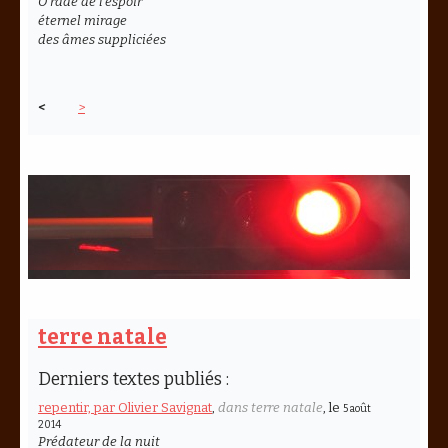
Ô rade de l’espoir
éternel mirage
des âmes suppliciées
<
>
terre natale
Derniers textes publiés :
repentir, par Olivier Savignat
,
dans terre natale
, le
5 août
2014
Prédateur de la nuit