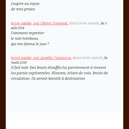
j’aspire au repos
de mes proies
terre natale, par Olivier Savignat
,
dans terre natale
, le
5
août 2014
Comment regretter
le noir tombeau
qui me donna le jour ?
terre natale, par Angèle Casanova
,
dans terre natale
, le
4 août 2014
Il fait noir. Des bruits étouffés lui parviennent à travers
les parois capitonnées. Klaxons, éclats de voix, bruits de
circulation. Ils seront bientôt à destination.