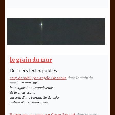
le grain du mur
Derniers textes publiés :
coup de soleil, par Angèle Casanova
,
dans le grain du
mur
, le
24 mars 2014
leur signe de reconnaissance
ils le choisissent
au coin d’une banquette de café
autour d’une bonne bière
Visages sur nos murs, par Olivier Savignat
,
dans le grain