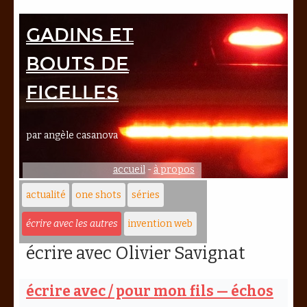
Gadins et
bouts de
ficelles
par angèle casanova
accueil
-
à propos
actualité
one shots
séries
écrire avec les autres
invention web
écrire avec Olivier Savignat
écrire avec / pour mon fils — échos