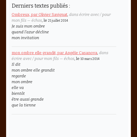
Derniers textes publiés :
Ombreux, par Olivier Savignat
,
dans écrire avec / pour
mon fils — échos
, le
21 juillet 2014
Je suis mon ombre
quand l’azur décline
mon invitation
mon ombre elle grandit, par Angèle Casanova
,
dans
écrire avec / pour mon fils — échos
, le
10 mars 2014
Il dit
mon ombre elle grandit
regarde
mon ombre
elle va
bientôt
être aussi grande
que la tienne