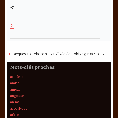
<
>
[
1
]
Jacques Gaucheron, La Ballade de Bobigny, 1987, p. 15
Mots-clés proches
accident
amitié
amour
angoisse
animal
apocalypse
arbre