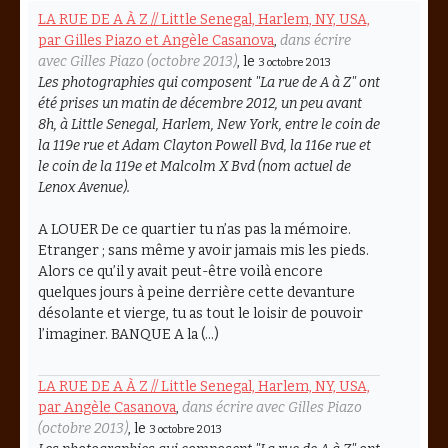
LA RUE DE A À Z // Little Senegal, Harlem, NY, USA,
par Gilles Piazo et Angèle Casanova
,
dans écrire
avec Gilles Piazo (octobre 2013)
, le
3 octobre 2013
Les photographies qui composent "La rue de A à Z" ont
été prises un matin de décembre 2012, un peu avant
8h, à Little Senegal, Harlem, New York, entre le coin de
la 119e rue et Adam Clayton Powell Bvd, la 116e rue et
le coin de la 119e et Malcolm X Bvd (nom actuel de
Lenox Avenue).
A LOUER De ce quartier tu n’as pas la mémoire.
Etranger ; sans même y avoir jamais mis les pieds.
Alors ce qu’il y avait peut-être voilà encore
quelques jours à peine derrière cette devanture
désolante et vierge, tu as tout le loisir de pouvoir
l’imaginer. BANQUE A la (…)
LA RUE DE A À Z // Little Senegal, Harlem, NY, USA,
par Angèle Casanova
,
dans écrire avec Gilles Piazo
(octobre 2013)
, le
3 octobre 2013