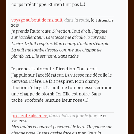
corps m’échappe. Et n’en finit pas (…)
voyage au bout de ma nuit
,
dans la route
, le
8 décembre
2013
Je prends l’autoroute. Direction. Tout droit. J’appuie
sur l’accélérateur. La vitesse me décolle le cerveau.
L’aère. Le fait respirer. Mon champ d’action s’élargit.
La nuit me tombe dessus comme une chappe de
plomb. Ici. Elle est noire. Sans tache.
Je prends l’autoroute. Direction. Tout droit.
J’appuie sur l’accélérateur. La vitesse me décolle le
cerveau. L’aère. Le fait respirer. Mon champ
d’action s’élargit. La nuit me tombe dessus comme
une chappe de plomb. Ici. Elle est noire. Sans
tache. Profonde. Aucune lueur rose (…)
présente absence
,
dans oloés au jour le jour
, le
13
avril 2014
Mes mains encadrent posément le livre. Un pouce sur
chaque page. Je suis assise face au mur. Sous la