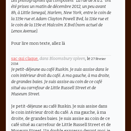
Les photographies qui composent "La rue de A à Z" ont
été prises un matin de décembre 2012, un peu avant
8h, à Little Senegal, Harlem, New York, entre le coin de
la 119e rue et Adam Clayton Powell Bvd, la 116e rue et
le coin de la 119e et Malcolm X Bvd (nom actuel de
Lenox Avenue).
Pour lire mon texte, allez là
sac qui claque
,
dans Bloomsbury spleen
, le
27 février
2014
Je petit-déjeune au café Ruskin. Je suis assise dans le
coin intérieur droit du café. A ma gauche, à ma droite,
de grandes baies. Je suis assise au coin de ce café
situé au carrefour de Little Russell Street et de
Museum Street.
Je petit-déjeune au café Ruskin. Je suis assise dans
le coin intérieur droit du café. A ma gauche, à ma
droite, de grandes baies. Je suis assise au coin de ce
café situé au carrefour de Little Russell Street et de
Museum Street. Un double expresso devant moi, je