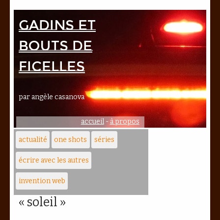
Gadins et
bouts de
ficelles
par angèle casanova
accueil
-
à propos
actualité
one shots
séries
écrire avec les autres
invention web
« soleil »