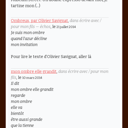
tartine mon (…)
Ombreux, par Olivier Savignat
,
dans écrire avec /
pour mon fils — échos
, le
21 juillet 2014
Je suis mon ombre
quand l’azur décline
mon invitation
Pour lire le texte d'Olivier Savignat, aller là
mon ombre elle grandit
,
dans écrire avec / pour mon
fils
, le
10 mars 2014
Il dit
mon ombre elle grandit
regarde
mon ombre
elle va
bientôt
être aussi grande
que la tienne