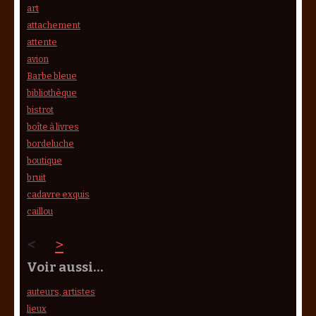
art
attachement
attente
avion
Barbe bleue
bibliothèque
bistrot
boîte à livres
bordeluche
boutique
bruit
cadavre exquis
caillou
<
>
Voir aussi…
auteurs, artistes
lieux