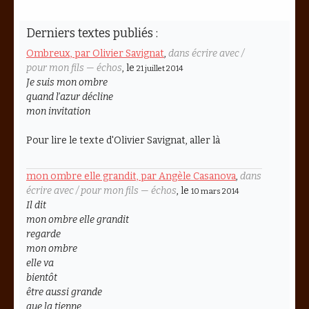
Derniers textes publiés :
Ombreux, par Olivier Savignat
,
dans écrire avec /
pour mon fils — échos
, le
21 juillet 2014
Je suis mon ombre
quand l’azur décline
mon invitation
Pour lire le texte d'Olivier Savignat, aller là
mon ombre elle grandit, par Angèle Casanova
,
dans
écrire avec / pour mon fils — échos
, le
10 mars 2014
Il dit
mon ombre elle grandit
regarde
mon ombre
elle va
bientôt
être aussi grande
que la tienne