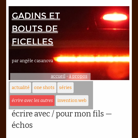
Gadins et
bouts de
ficelles
par angèle casanova
accueil
-
à propos
actualité
one shots
séries
écrire avec les autres
invention web
écrire avec / pour mon fils —
échos